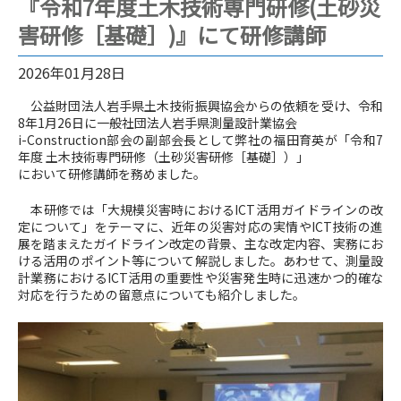
『令和7年度土木技術専門研修(土砂災
害研修［基礎］)』にて研修講師
2026年01月28日
公益財団法人岩手県土木技術振興協会からの依頼を受け、令和
8年1月26日に一般社団法人岩手県測量設計業協会
i-Construction部会の副部会長として弊社の福田育英が「令和7
年度 土木技術専門研修（土砂災害研修［基礎］）」
において研修講師を務めました。
本研修では「大規模災害時におけるICT活用ガイドラインの改
定について」をテーマに、近年の災害対応の実情やICT技術の進
展を踏まえたガイドライン改定の背景、主な改定内容、実務にお
ける活用のポイント等について解説しました。あわせて、測量設
計業務におけるICT活用の重要性や災害発生時に迅速かつ的確な
対応を行うための留意点についても紹介しました。