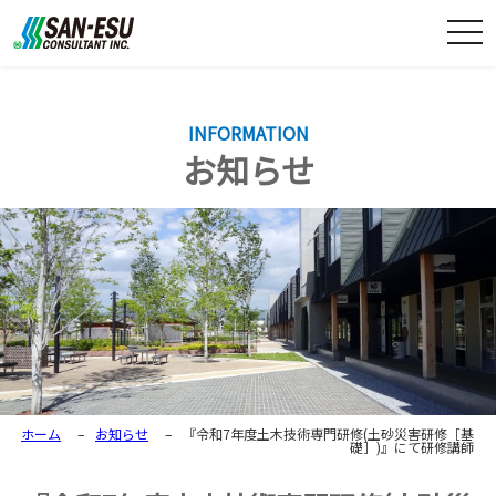
togg
navi
INFORMATION
お知らせ
ホーム
–
お知らせ
–
『令和7年度土木技術専門研修(土砂災害研修［基
礎］)』にて研修講師