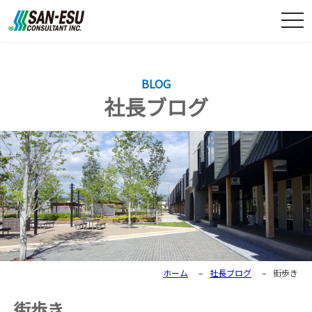
togg
navi
BLOG
社長ブログ
ホーム
–
社長ブログ
–
街歩き
街歩き