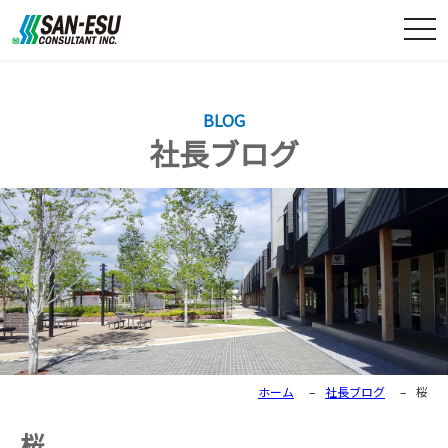
togg
navi
BLOG
社長ブログ
ホーム
–
社長ブログ
–
桜
桜