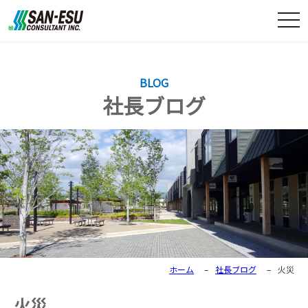
togg
navi
BLOG
社長ブログ
ホーム
–
社長ブログ
–
火災
火災