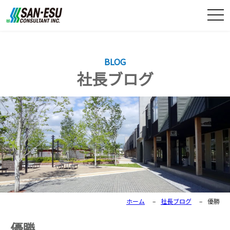
togg
navi
BLOG
社長ブログ
ホーム
–
社長ブログ
–
優勝
優勝