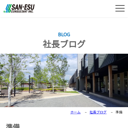
togg
navi
BLOG
社長ブログ
ホーム
–
社長ブログ
–
準備
準備